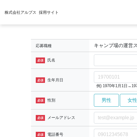
株式会社アルプス
採用サイト
キャンプ場の運営
応募職種
氏名
必須
生年月日
必須
例) 1970年1月1日→197
男性
女
性別
必須
メールアドレス
必須
電話番号
必須