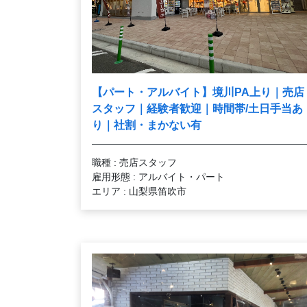
【パート・アルバイト】境川PA上り｜売店
スタッフ｜経験者歓迎｜時間帯/土日手当あ
り｜社割・まかない有
職種 : 売店スタッフ
雇用形態 : アルバイト・パート
エリア : 山梨県笛吹市