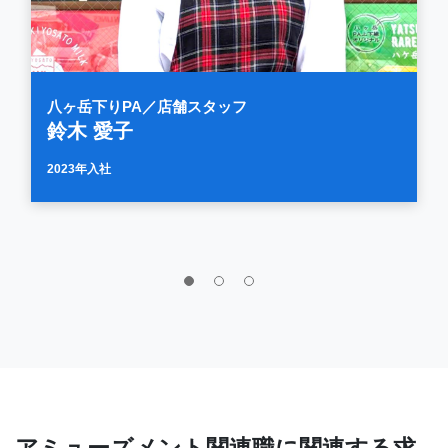
八ヶ岳下りPA／店舗スタッフ
鈴木 愛子
2023年入社