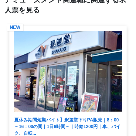
アミューズメント関連職に関連する求
人票を見る
NEW
夏休み期間短期バイト】釈迦堂下りPA販売｜8：00
～16：00の間｜1日6時間～｜時給1200円｜車、バイ
ク、自転...